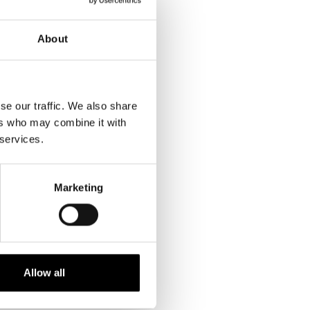
a con altri
izione di un
About
”. L’Art
se our traffic. We also share
ers who may combine it with
 services.
Marketing
Allow all