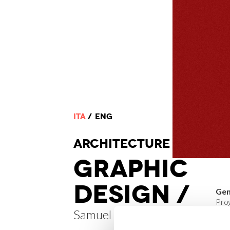
ITA
ENG
ARCHI
TECTURE
GRAPHIC
DESIGN /
Gen
Pro
Samuel
disc