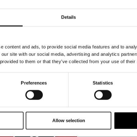
ologia
frammento di un equalizzatore grafico si ibrid
ezione
segni analogico-digitali, nell’iconica traspos
stica,
Details
getto
mood ritmico governato da una “cassa ipnotica
ico
Direction e il Graphic Design sono di BRH+.
to
izzato
e content and ads, to provide social media features and to analy
 our site with our social media, advertising and analytics partn
ente
 provided to them or that they’ve collected from your use of their
c records
no
2
Preferences
Statistics
Allow selection