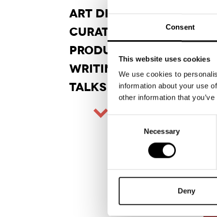
Tip
ART DI
RECTION
Dir
arti
Consent
CURA
TORSHIP
pro
graf
PRODUCT
DESIGN
This website uses cookies
Sta
WRITINGS
Real
We use cookies to personalis
TALKS
information about your use of
Cli
other information that you’ve
Epi
An
Consent
202
Necessary
Selection
Deny