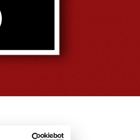
tturne del
to singolo, il