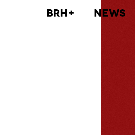
BRH+
News