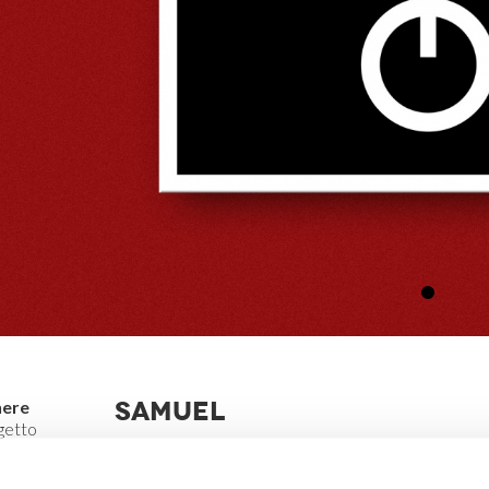
SAMUEL
ere
getto
ografico
In “Elettronica” Samuel canta le atmosfere no
clubbing anni Novanta: sulla copertina di ques