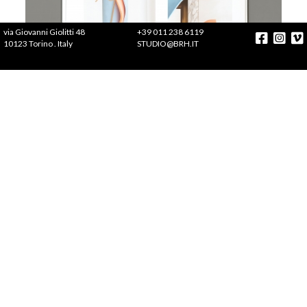
via Giovanni Giolitti 48
+39 011 238 6119
10123 Torino . Italy
STUDIO@BRH.IT