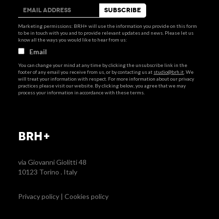
Marketing permissions: BRH+ will use the information you provide on this form
to be in touch with you and to provide relevant updates and news. Please let us
know all the ways you would like to hear from us:
Email
You can change your mind at any time by clicking the unsubscribe link in the
footer of any email you receive from us, or by contacting us at
studio@brh.it
. We
will treat your information with respect. For more information about our privacy
practices please visit our website. By clicking below, you agree that we may
process your information in accordance with these terms.
BRH+
via Giovanni Giolitti 48
10123 Torino . Italy
Privacy policy
|
Cookies policy