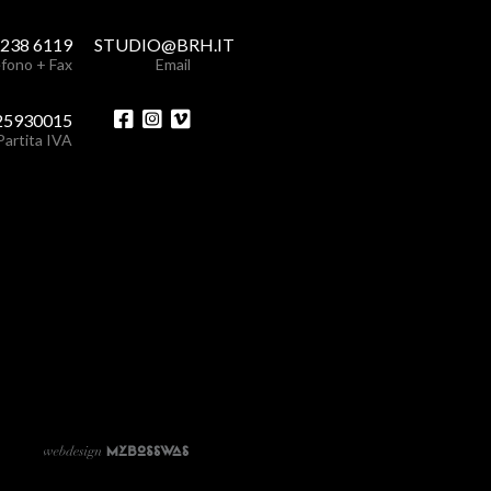
 238 6119
STUDIO@BRH.IT
fono + Fax
Email
25930015
Partita IVA