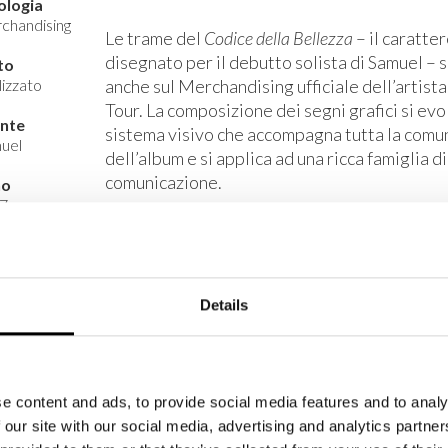
ologia
chandising
Le trame del
Codice della Bellezza
– il caratte
disegnato per il debutto solista di Samuel – 
to
izzato
anche sul Merchandising ufficiale dell’artista
Tour. La composizione dei segni grafici si evo
ente
sistema visivo che accompagna tutta la comu
uel
dell’album e si applica ad una ricca famiglia d
comunicazione.
no
7
Details
e content and ads, to provide social media features and to analy
 our site with our social media, advertising and analytics partn