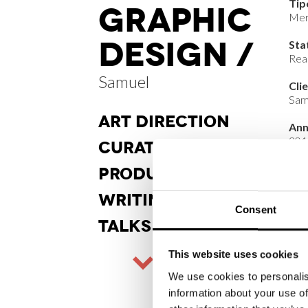
Tip
GRAPHIC
Mer
DESIGN /
Sta
Real
Samuel
Cli
Sam
ART DI
RECTION
An
201
CURA
TORSHIP
PRODUCT
DESIGN
WRITINGS
Consent
TALKS
This website uses cookies
We use cookies to personalis
information about your use of