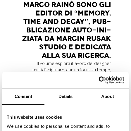
MAR­CO RAI­NÒ SONO GLI
EDI­TOR DI “ME­MO­RY,
TIME AND DE­CAY”, PUB­
BLI­CA­ZIO­NE AUTO-INI­
ZIA­TA DA MAR­CIN RU­SAK
STU­DIO E DE­DI­CA­TA
ALLA SUA RI­CER­CA.
Il volume esplora il lavoro del designer
multidisciplinare, con un focus su tempo,
trasformazione e memoria della materia
attraverso processi di decadimento e
mutazione organica.
Consent
Details
About
This website uses cookies
MAR­CO RAI­NÒ CON­TRI­
We use cookies to personalise content and ads, to