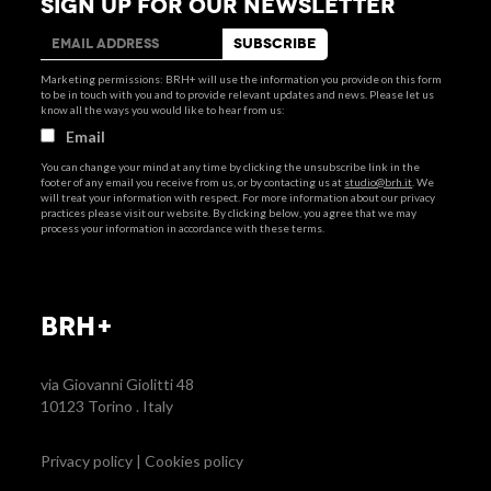
SIGN UP FOR OUR NEWSLETTER
Marketing permissions: BRH+ will use the information you provide on this form
to be in touch with you and to provide relevant updates and news. Please let us
know all the ways you would like to hear from us:
Email
You can change your mind at any time by clicking the unsubscribe link in the
footer of any email you receive from us, or by contacting us at
studio@brh.it
. We
will treat your information with respect. For more information about our privacy
practices please visit our website. By clicking below, you agree that we may
process your information in accordance with these terms.
BRH+
via Giovanni Giolitti 48
10123 Torino . Italy
Privacy policy
|
Cookies policy