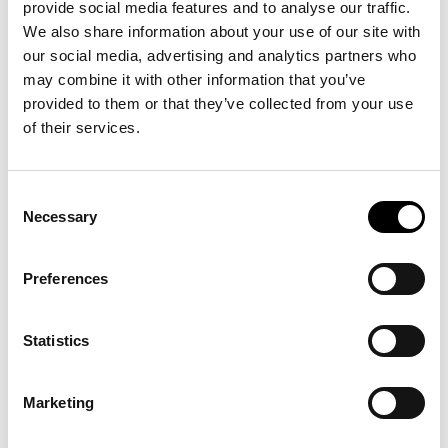
BUI­SCE CON UN SAG­GIO
provide social media features and to analyse our traffic.
PER IL CA­TA­LO­GO DEL­LA
We also share information about your use of our site with
MO­STRA DEL MA­X­XI
our social media, advertising and analytics partners who
may combine it with other information that you’ve
Marco Rainò firma il saggio critico
“La
provided to them or that they’ve collected from your use
pulsazione antitragica nell’invenzione creativa”
,
of their services.
pubblicato da Marsilio Arte nel volume che
accompagna la mostra collettiva
“Tragicomica.
Prospettive sull’arte italiana dal secondo
Novecento a oggi”
al MAXXI Museo nazionale
Consent
delle arti del XXI secolo, a cura di Andrea
Necessary
Selection
Bellini e Francesco Stocchi.
Preferences
Statistics
APART­MENT SL NO­MI­NA­
TO AGLI AR­CH­DAI­LY –
Marketing
BUIL­DING OF THE YEAR
AWARDS 2026