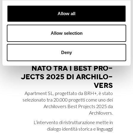
Apartment SL è tra i progetti nominati
agli Archdaily – Building of the Year Awards
Allow all
2026, uno dei riconoscimenti più rilevanti nel
panorama architettonico internazionale.
Allow selection
Deny
APART­MENT SL SE­LE­ZIO­
NA­TO TRA I BEST PRO­
JEC­TS 2025 DI AR­CHI­LO­
VERS
Apartment SL, progettato da BRH+, è stato
selezionato tra 20.000 progetti come uno dei
Archilovers Best Projects 2025 da
Archilovers.
L’intervento di ristrutturazione mette in
dialogo identità storica e linguaggi