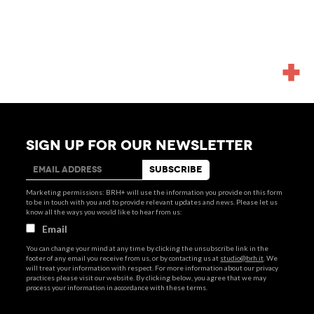
MORE
NEWS
SIGN UP FOR OUR NEWSLETTER
Marketing permissions: BRH+ will use the information you provide on this form
to be in touch with you and to provide relevant updates and news. Please let us
know all the ways you would like to hear from us:
Email
You can change your mind at any time by clicking the unsubscribe link in the
footer of any email you receive from us, or by contacting us at
studio@brh.it
. We
will treat your information with respect. For more information about our privacy
practices please visit our website. By clicking below, you agree that we may
process your information in accordance with these terms.