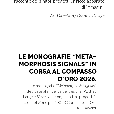
racconto dei singoli progetti un ricco apparato
di immagini.
Art Direction / Graphic Design
LE MO­NO­GRA­FIE “ME­TA­
MOR­PHO­SIS SI­GNALS” IN
COR­SA AL COM­PAS­SO
D’O­RO 2026.
Le monografie
“Metamorphosis Signals”
,
dedicate alla ricerca dei designer Audrey
Large e Sigve Knutson, sono tra i progetti in
competizione per il XXIX Compasso d’Oro
ADI Award.