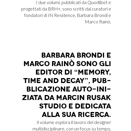
I due volumi, pubblicati da Quodlibet e
progettati da BRH+, sono scritti dai curatori e
fondatori di IN Residence, Barbara Brondi e
Marco Rainò.
BAR­BA­RA BRON­DI E
MAR­CO RAI­NÒ SONO GLI
EDI­TOR DI “ME­MO­RY,
TIME AND DE­CAY”, PUB­
BLI­CA­ZIO­NE AUTO-INI­
ZIA­TA DA MAR­CIN RU­SAK
STU­DIO E DE­DI­CA­TA
ALLA SUA RI­CER­CA.
Il volume esplora il lavoro del designer
multidisciplinare, con un focus su tempo,