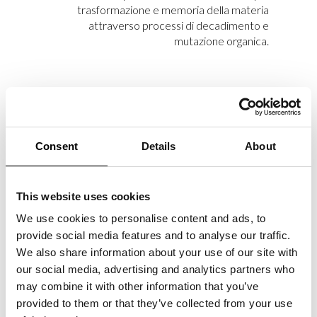
trasformazione e memoria della materia
attraverso processi di decadimento e
mutazione organica.
MAR­CO RAI­NÒ CON­TRI­
BUI­SCE CON UN SAG­GIO
Consent
Details
About
PER IL CA­TA­LO­GO DEL­LA
MO­STRA DEL MA­X­XI
This website uses cookies
Marco Rainò firma il saggio critico
“La
pulsazione antitragica nell’invenzione creativa”
,
We use cookies to personalise content and ads, to
pubblicato da Marsilio Arte nel volume che
provide social media features and to analyse our traffic.
accompagna la mostra collettiva
“Tragicomica.
We also share information about your use of our site with
Prospettive sull’arte italiana dal secondo
our social media, advertising and analytics partners who
Novecento a oggi”
al MAXXI Museo nazionale
may combine it with other information that you’ve
delle arti del XXI secolo, a cura di Andrea
provided to them or that they’ve collected from your use
Bellini e Francesco Stocchi.