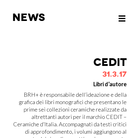
News
News
Toggle
Toggle
navigati
navigati
CE­DIT
31.3.17
Libri d’autore
BRH+ è responsabile dell’ideazione e della
grafica dei libri monografici che presentano le
prime sei collezioni ceramiche realizzate da
altrettanti autori per il marchio CEDIT –
Ceramiche d’Italia. Accompagnati da testi critici
di approfondimento, i volumi aggiungono al