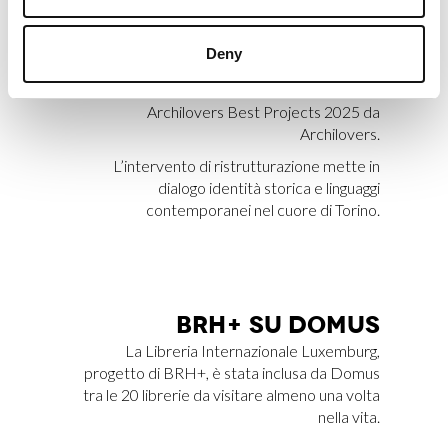
JEC­TS 2025 DI AR­CHI­LO­
VERS
Deny
Apartment SL, progettato da BRH+, è stato
selezionato tra 20.000 progetti come uno dei
Archilovers Best Projects 2025 da
Archilovers.
L’intervento di ristrutturazione mette in
dialogo identità storica e linguaggi
contemporanei nel cuore di Torino.
BRH+ SU DO­MUS
La Libreria Internazionale Luxemburg,
progetto di BRH+, è stata inclusa da Domus
tra le 20 librerie da visitare almeno una volta
nella vita.