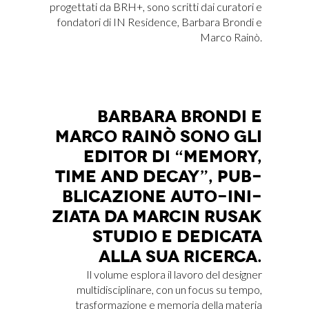
progettati da BRH+, sono scritti dai curatori e
fondatori di IN Residence, Barbara Brondi e
Marco Rainò.
BAR­BA­RA BRON­DI E
MAR­CO RAI­NÒ SONO GLI
EDI­TOR DI “ME­MO­RY,
TIME AND DE­CAY”, PUB­
BLI­CA­ZIO­NE AUTO-INI­
ZIA­TA DA MAR­CIN RU­SAK
STU­DIO E DE­DI­CA­TA
ALLA SUA RI­CER­CA.
Il volume esplora il lavoro del designer
multidisciplinare, con un focus su tempo,
trasformazione e memoria della materia