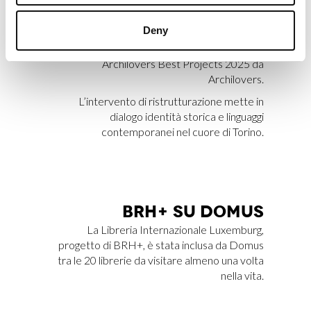
VERS
Deny
Apartment SL, progettato da BRH+, è stato
selezionato tra 20.000 progetti come uno dei
Archilovers Best Projects 2025 da
Archilovers.
L’intervento di ristrutturazione mette in
dialogo identità storica e linguaggi
contemporanei nel cuore di Torino.
BRH+ SU DO­MUS
La Libreria Internazionale Luxemburg,
progetto di BRH+, è stata inclusa da Domus
tra le 20 librerie da visitare almeno una volta
nella vita.