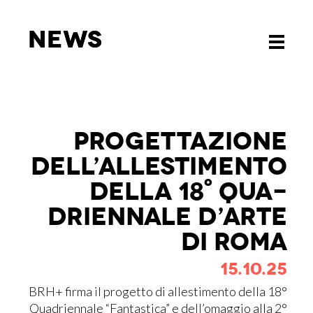
News
News
Toggle
Toggle
navigati
navigati
PRO­GET­TA­ZIO­NE
DEL­L’AL­LE­STI­MEN­TO
DEL­LA 18° QUA­
DRIEN­NA­LE D’AR­TE
DI ROMA
15.10.25
BRH+ firma il progetto di allestimento della 18°
Quadriennale “Fantastica” e dell’omaggio alla 2°