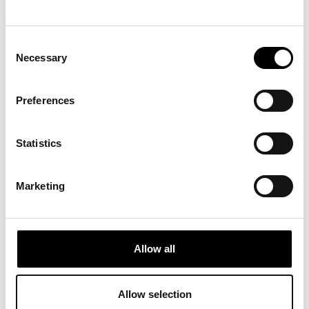
Consent
APART­MENT SL NO­MI­NA­
Necessary
Selection
TO AGLI AR­CH­DAI­LY –
BUIL­DING OF THE YEAR
Preferences
AWARDS 2026
Apartment SL è tra i progetti nominati
Statistics
agli Archdaily – Building of the Year Awards
2026, uno dei riconoscimenti più rilevanti nel
panorama architettonico internazionale.
Marketing
Allow all
APART­MENT SL SE­LE­ZIO­
NA­TO TRA I BEST PRO­
Allow selection
JEC­TS 2025 DI AR­CHI­LO­