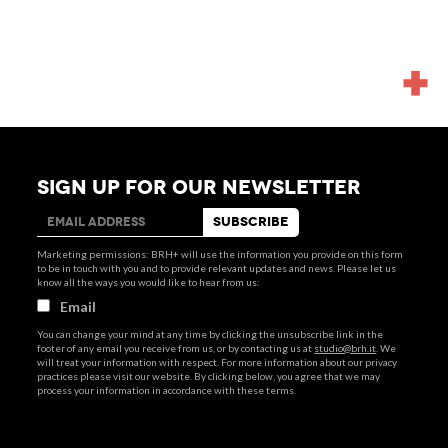
MORE
NEWS
SIGN UP FOR OUR NEWSLETTER
Marketing permissions: BRH+ will use the information you provide on this form
to be in touch with you and to provide relevant updates and news. Please let us
know all the ways you would like to hear from us:
Email
You can change your mind at any time by clicking the unsubscribe link in the
footer of any email you receive from us, or by contacting us at
studio@brh.it
. We
will treat your information with respect. For more information about our privacy
practices please visit our website. By clicking below, you agree that we may
process your information in accordance with these terms.