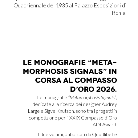
Quadriennale del 1935 al Palazzo Esposizioni di
Roma.
LE MO­NO­GRA­FIE “ME­TA­
MOR­PHO­SIS SI­GNALS” IN
COR­SA AL COM­PAS­SO
D’O­RO 2026.
Le monografie
“Metamorphosis Signals”
,
dedicate alla ricerca dei designer Audrey
Large e Sigve Knutson, sono tra i progetti in
competizione per il XXIX Compasso d’Oro
ADI Award.
I due volumi, pubblicati da Quodlibet e