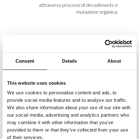
attraverso processi di decadimento e
mutazione organica.
MAR­CO RAI­NÒ CON­TRI­
BUI­SCE CON UN SAG­GIO
Consent
Details
About
PER IL CA­TA­LO­GO DEL­LA
MO­STRA DEL MA­X­XI
Marco Rainò firma il saggio critico
“La
This website uses cookies
pulsazione antitragica nell’invenzione creativa”
,
We use cookies to personalise content and ads, to
pubblicato da Marsilio Arte nel volume che
provide social media features and to analyse our traffic.
accompagna la mostra collettiva
“Tragicomica.
We also share information about your use of our site with
Prospettive sull’arte italiana dal secondo
our social media, advertising and analytics partners who
Novecento a oggi”
al MAXXI Museo nazionale
may combine it with other information that you’ve
delle arti del XXI secolo, a cura di Andrea
provided to them or that they’ve collected from your use
Bellini e Francesco Stocchi.
of their services.