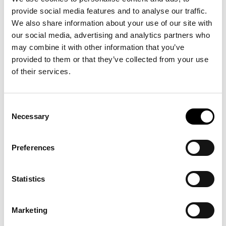
MAR­CO RAI­NÒ CON­TRI­
provide social media features and to analyse our traffic.
BUI­SCE CON UN SAG­GIO
We also share information about your use of our site with
PER IL CA­TA­LO­GO DEL­LA
our social media, advertising and analytics partners who
MO­STRA DEL MA­X­XI
may combine it with other information that you’ve
Marco Rainò firma il saggio critico
“La
provided to them or that they’ve collected from your use
pulsazione antitragica nell’invenzione creativa”
,
of their services.
pubblicato da Marsilio Arte nel volume che
accompagna la mostra collettiva
“Tragicomica.
Prospettive sull’arte italiana dal secondo
Consent
Novecento a oggi”
al MAXXI Museo nazionale
Necessary
Selection
delle arti del XXI secolo, a cura di Andrea
Bellini e Francesco Stocchi.
Preferences
Statistics
APART­MENT SL NO­MI­NA­
TO AGLI AR­CH­DAI­LY –
Marketing
BUIL­DING OF THE YEAR