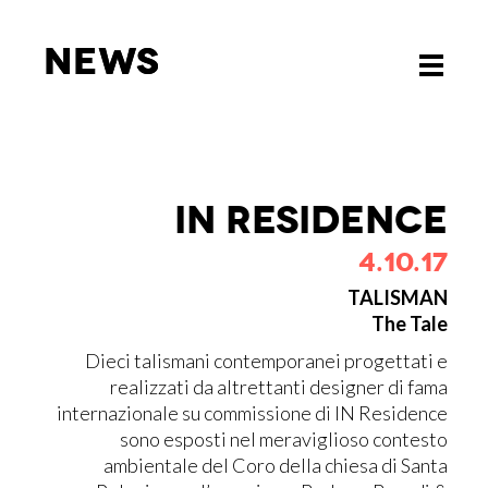
News
News
Toggle
Toggle
navigati
navigati
IN RE­SI­DEN­CE
4.10.17
TALISMAN
The Tale
Dieci talismani contemporanei progettati e
realizzati da altrettanti designer di fama
internazionale su commissione di IN Residence
sono esposti nel meraviglioso contesto
ambientale del Coro della chiesa di Santa