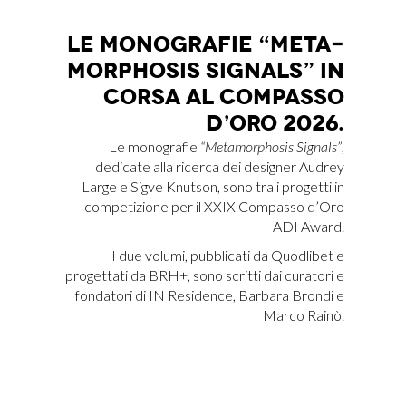
LE MO­NO­GRA­FIE “ME­TA­
MOR­PHO­SIS SI­GNALS” IN
COR­SA AL COM­PAS­SO
D’O­RO 2026.
Le monografie
“Metamorphosis Signals”
,
dedicate alla ricerca dei designer Audrey
Large e Sigve Knutson, sono tra i progetti in
competizione per il XXIX Compasso d’Oro
ADI Award.
I due volumi, pubblicati da Quodlibet e
progettati da BRH+, sono scritti dai curatori e
fondatori di IN Residence, Barbara Brondi e
Marco Rainò.