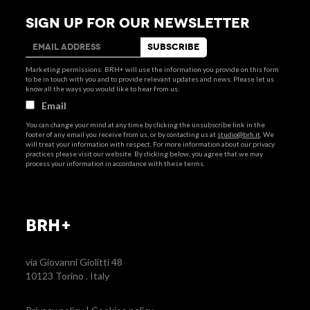
SIGN UP FOR OUR NEWSLETTER
Marketing permissions: BRH+ will use the information you provide on this form
to be in touch with you and to provide relevant updates and news. Please let us
know all the ways you would like to hear from us:
Email
You can change your mind at any time by clicking the unsubscribe link in the
footer of any email you receive from us, or by contacting us at
studio@brh.it
. We
will treat your information with respect. For more information about our privacy
practices please visit our website. By clicking below, you agree that we may
process your information in accordance with these terms.
BRH+
via Giovanni Giolitti 48
10123 Torino . Italy