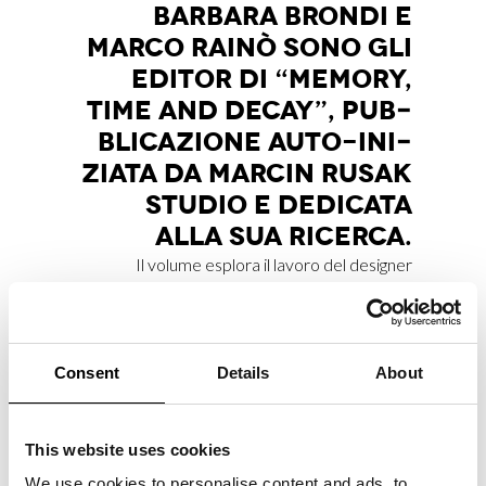
BAR­BA­RA BRON­DI E
MAR­CO RAI­NÒ SONO GLI
EDI­TOR DI “ME­MO­RY,
TIME AND DE­CAY”, PUB­
BLI­CA­ZIO­NE AUTO-INI­
ZIA­TA DA MAR­CIN RU­SAK
STU­DIO E DE­DI­CA­TA
ALLA SUA RI­CER­CA.
Il volume esplora il lavoro del designer
multidisciplinare, con un focus su tempo,
trasformazione e memoria della materia
attraverso processi di decadimento e
mutazione organica.
Consent
Details
About
This website uses cookies
We use cookies to personalise content and ads, to