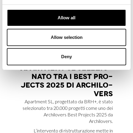
AWARDS 2026
Apartment SL è tra i progetti nominati
Allow all
agli Archdaily – Building of the Year Awards
2026, uno dei riconoscimenti più rilevanti nel
panorama architettonico internazionale.
Allow selection
Deny
APART­MENT SL SE­LE­ZIO­
NA­TO TRA I BEST PRO­
JEC­TS 2025 DI AR­CHI­LO­
VERS
Apartment SL, progettato da BRH+, è stato
selezionato tra 20.000 progetti come uno dei
Archilovers Best Projects 2025 da
Archilovers.
L’intervento di ristrutturazione mette in